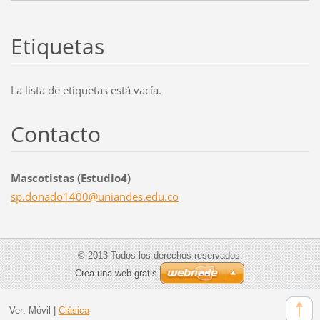
Etiquetas
La lista de etiquetas está vacía.
Contacto
Mascotistas (Estudio4)
sp.donad
o1400@un
iandes.e
du.co
© 2013 Todos los derechos reservados.
Crea una web gratis
Ver:
Móvil
|
Clásica