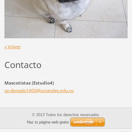
« Volver
Contacto
Mascotistas (Estudio4)
sp.donad
o1400@un
iandes.e
du.co
© 2013 Todos los derechos reservados.
Haz tu página web gratis