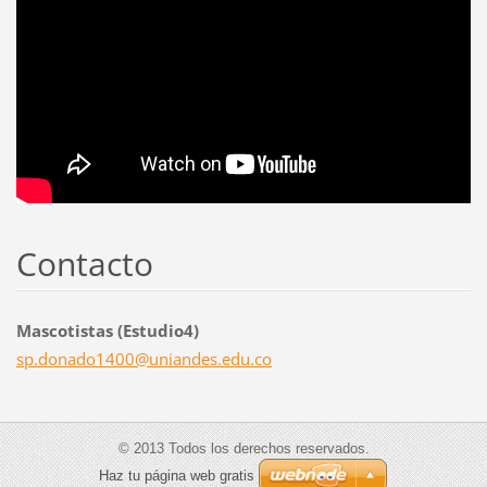
Contacto
Mascotistas (Estudio4)
sp.donad
o1400@un
iandes.e
du.co
© 2013 Todos los derechos reservados.
Haz tu página web gratis