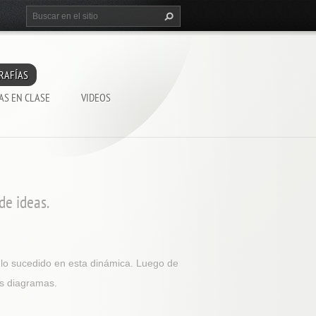
RAFÍAS
AS EN CLASE
VIDEOS
de ideas.
a lo sucedido en esta dinámica. Luego de
es diagramas.