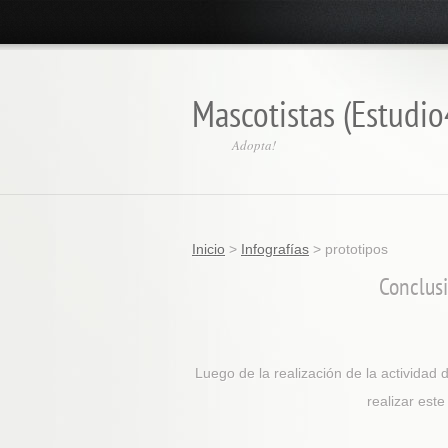
Mascotistas (Estudio
Adopta!
Inicio
>
Infografías
>
prototipos
Conclusi
Luego de la realización de la actividad
realizar est