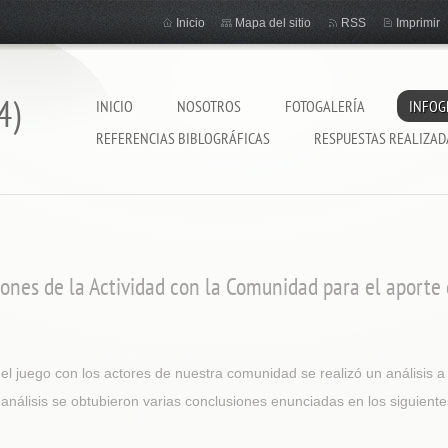
Inicio
Mapa del sitio
RSS
Imprimir
4)
INICIO
NOSOTROS
FOTOGALERÍA
INFOG
REFERENCIAS BIBLOGRÁFICAS
RESPUESTAS REALIZAD
ones de la Actividad con la Comunidad para el aporte 
 del juego con los actores de nuestra comunidad se realizó un análisis 
e análisis se obtubieron varias conclusiones enunciadas en los siguient