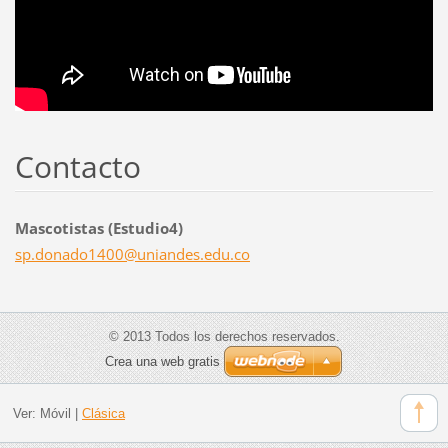
Contacto
Mascotistas (Estudio4)
sp.donad
o1400@un
iandes.e
du.co
© 2013 Todos los derechos reservados.
Crea una web gratis
Ver:
Móvil
|
Clásica