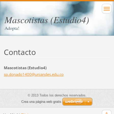
Mascotistas (Estudio4)
Adopta!
Contacto
Mascotistas (Estudio4)
sp.donad
o1400@un
iandes.e
du.co
© 2013 Todos los derechos reservados.
Crea una página web gratis