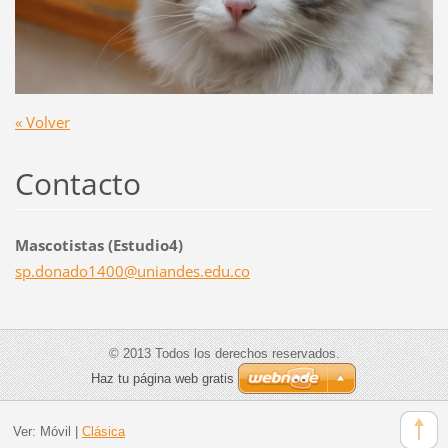
« Volver
Contacto
Mascotistas (Estudio4)
sp.donad
o1400@un
iandes.e
du.co
© 2013 Todos los derechos reservados.
Haz tu página web gratis
Ver:
Móvil
|
Clásica