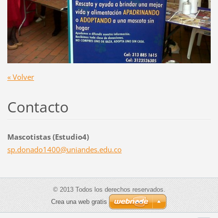
« Volver
Contacto
Mascotistas (Estudio4)
sp.donad
o1400@un
iandes.e
du.co
© 2013 Todos los derechos reservados.
Crea una web gratis