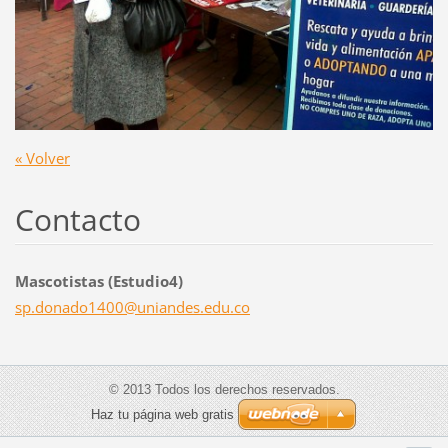
« Volver
Contacto
Mascotistas (Estudio4)
sp.donad
o1400@un
iandes.e
du.co
© 2013 Todos los derechos reservados.
Haz tu página web gratis