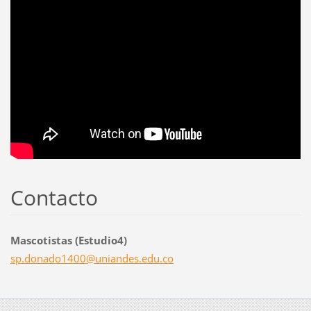
Contacto
Mascotistas (Estudio4)
sp.donad
o1400@un
iandes.e
du.co