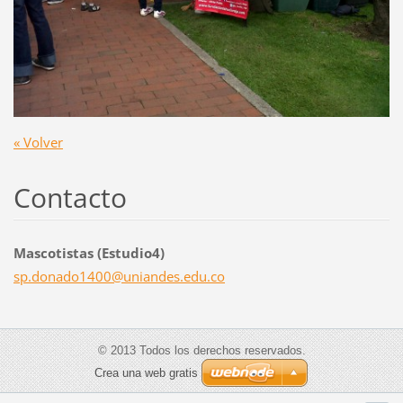
« Volver
Contacto
Mascotistas (Estudio4)
sp.donad
o1400@un
iandes.e
du.co
© 2013 Todos los derechos reservados.
Crea una web gratis